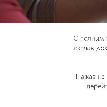
С полным 
скачав до
Нажав на 
перейт