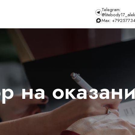
Telegram:
@litebody17_ale
Max: +7925773
р на оказани